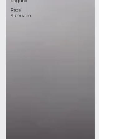
Ragdoll
Raza
Siberiano