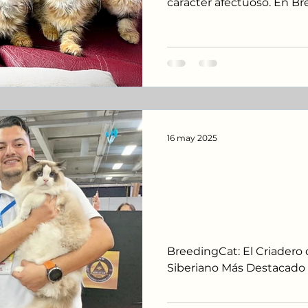
carácter afectuoso. En B
con líneas genéticas cu
seleccionadas que privileg
racial y, especialmente, la
adaptabilidad del gato. E
para ayudarte a comprend
integración a tu hogar y 
positiva para todos
16 may 2025
🐾 BreedingCat: 
Gatos Ragdoll y
Destacado de C
BreedingCat: El Criadero 
Siberiano Más Destacado