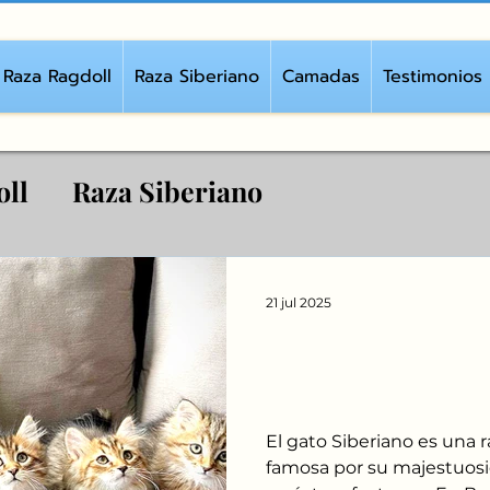
breedingcatragdoll
Raza Ragdoll
Raza Siberiano
Camadas
Testimonios
oll
Raza Siberiano
21 jul 2025
Adaptabilidad d
Familia Breedin
El gato Siberiano es una r
famosa por su majestuosid