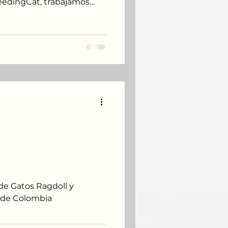
reedingCat, trabajamos
idadosamente
ian la salud, el estándar
 sociabilidad y
sta guía está diseñada
er cómo facilitar su
asegurar una experiencia
El Criadero de
 Siberiano Más
olombia
de Gatos Ragdoll y
 de Colombia