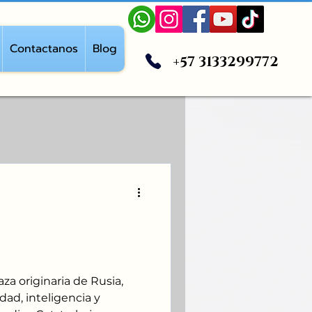
Contactanos
Blog
+57 3133299772
el Gato Siberiano
gCat
aza originaria de Rusia,
ad, inteligencia y