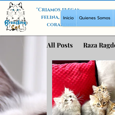
"Criamos elegancia
felina, uniendo
Inicio
Quienes Somos
corazones"
All Posts
Raza Ragd