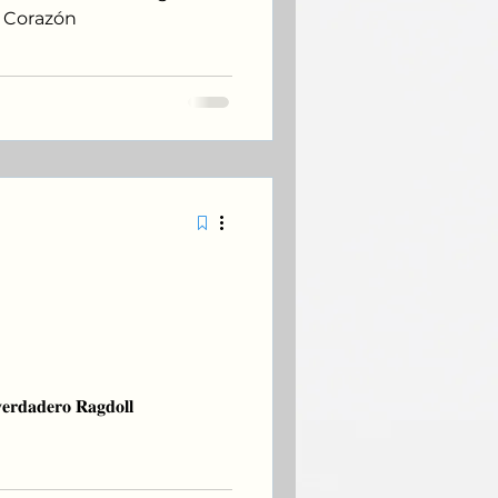
u Corazón
r un verdadero
ortancia de no
𝐯𝐞𝐫𝐝𝐚𝐝𝐞𝐫𝐨 𝐑𝐚𝐠𝐝𝐨𝐥𝐥