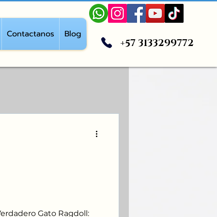
Contactanos
Blog
+57 3133299772
nocer un
Ragdoll: Protege
Tu Corazón
erdadero Gato Ragdoll: