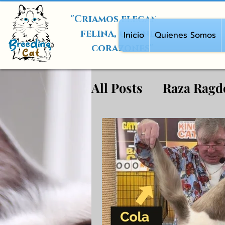
"Criamos elegancia
felina, uniendo
Inicio
Quienes Somos
corazones"
All Posts
Raza Ragd