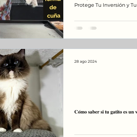
Protege Tu Inversión y T
28 ago 2024
Cómo identifica
Ragdoll, La imp
dejarse engañar
𝐂𝐨́𝐦𝐨 𝐬𝐚𝐛𝐞𝐫 𝐬𝐢 𝐭𝐮 𝐠𝐚𝐭𝐢𝐭𝐨 𝐞𝐬 𝐮𝐧 