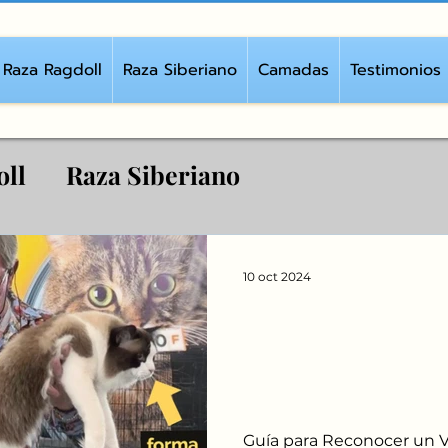
breedingcatragdoll
Raza Ragdoll
Raza Siberiano
Camadas
Testimonios
oll
Raza Siberiano
10 oct 2024
Guía para Reco
Verdadero Gato 
Tu Inversión y 
Guía para Reconocer un V