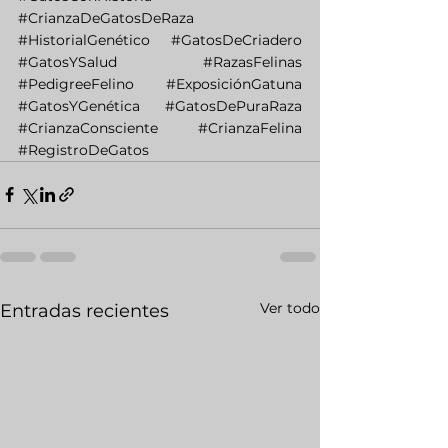
#CrianzaDeGatosDeRaza
#HistorialGenético
#GatosDeCriadero
#GatosYSalud
#RazasFelinas
#PedigreeFelino
#ExposiciónGatuna
#GatosYGenética
#GatosDePuraRaza
#CrianzaConsciente
#CrianzaFelina
#RegistroDeGatos
Ver todo
Entradas recientes