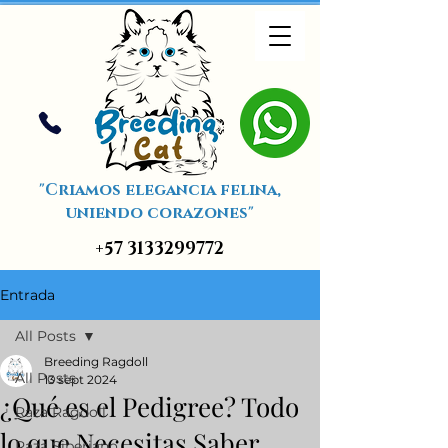
"Criamos elegancia felina,
uniendo corazones"
+57 3133299772
Entrada
All Posts
Breeding Ragdoll
All Posts
13 sept 2024
¿Qué es el Pedigree? Todo
Raza Ragdoll
lo que Necesitas Saber
Raza Siberiano