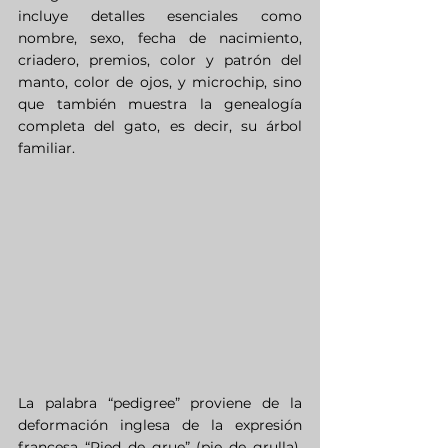
incluye detalles esenciales como 
nombre, sexo, fecha de nacimiento, 
criadero, premios, color y patrón del 
manto, color de ojos, y microchip, sino 
que también muestra la genealogía 
completa del gato, es decir, su árbol 
familiar.
La palabra “pedigree” proviene de la 
deformación inglesa de la expresión 
francesa “Pied de grue” (pie de grulla), 