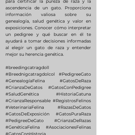
para certificar la pureza de raza y la 
ascendencia de un gato. Proporciona 
información valiosa sobre su 
genealogía, salud genética y valor en 
exposiciones. Conocer cómo interpretar 
un pedigree y qué buscar en él te 
ayudará a tomar decisiones informadas 
al elegir un gato de raza y entender 
mejor su herencia genética.
#breedingcatragdoll
#Breednigcatragdolcol
#PedigreeGato
#GenealogíaFelina
#GatosDeRaza
#CrianzaDeGatos
#GatosConPedigree
#SaludGenética
#HistoriaGatuna
#CrianzaResponsable
#RegistrosFelinos
#VeterinariaFelina
#RazasDeGatos
#GatosDeExposición
#GatosPuraRaza
#PedigreeDeGato
#CrianzaDeRazas
#GenéticaFelina
#AsociacionesFelinas
#GatosConHistoria